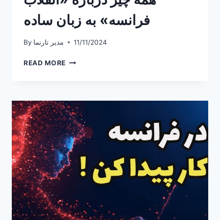
فرانسه» به زبان ساده
11/11/2024
مدیر تارنما
By
همه
READ MORE
چیز
درباره
«انقلاب
فرانسه»
به
زبان
ساده