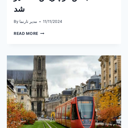
شد
11/11/2024
مدیر تارنما
By
جنجال
READ MORE
در
فرانسه:
نماینده
معتاد
مجلس
در
پاریس
دستگیر
شد