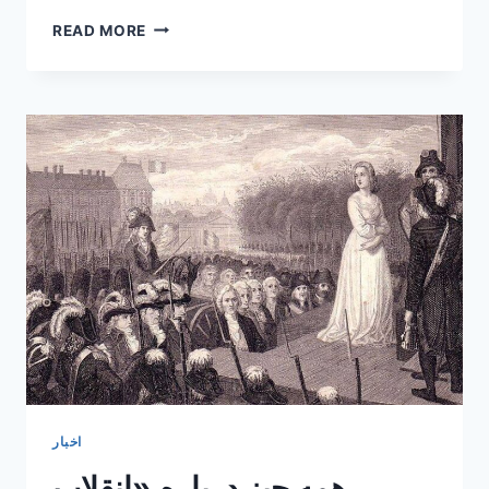
معرفی
READ MORE
موزه
«نبرد
بلو»
(یادبود
جنگ
جهانی
اول)
در
فرانسه
اخبار
همه چیز درباره «انقلاب