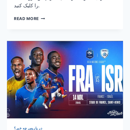
را کلیک کنید.
راه
READ MORE
اندازی
گروه
تلگرامی
«دور
همی
پاریس»
در پاریس چه خبر؟