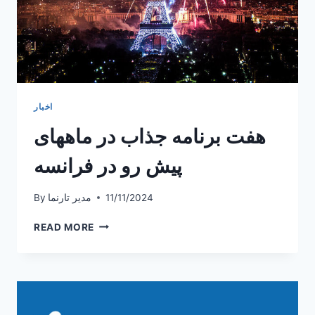
اخبار
هفت برنامه جذاب در ماههای
پیش رو در فرانسه
11/11/2024
مدیر تارنما
By
هفت
READ MORE
برنامه
جذاب
در
ماههای
پیش
رو