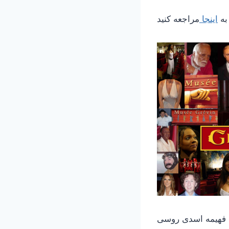
به
اینجا
: فهیمه اسدی روسی