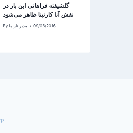
با شرکت
گلشیفته فراهانی این بار در
در پاریس
نقش آنا کارنینا ظاهر می‌شود
یر تارنما
By
09/06/2016
مدیر تارنما
By
WP