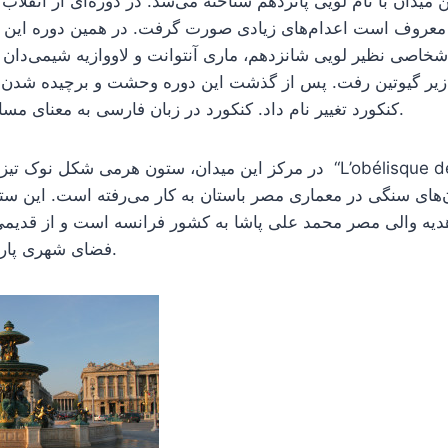
ن میدان با نام لویی پانزدهم شناخته می‌شد. در دوره‌ای از انقلاب
روف است اعدام‌های زیادی صورت گرفت. در همین دوره این می
شخاصی نظیر لویی شانزدهم، ماری آنتوانت و لاووازیه شیمی‌دان 
زیر گیوتین رفت. پس از گذشت این دوره وحشت و برچیده شدن گی
کنکورد تغییر نام داد. کنکورد در زبان فارسی به معنای مسالمت و سازش است.
در مرکز این میدان، ستون هرمی شکل نوک تیز از جنس سنگ با نام “r
23 متر هدیه والی مصر محمد علی پاشا به کشور فرانسه است و از قدیمی
فضای شهری پاریس به شمار می‌رود.