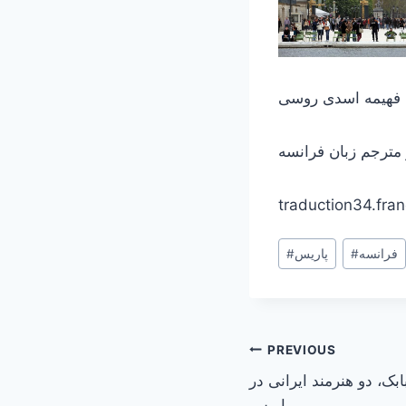
: فهیمه اسدی روسی
ترجم زبان فرانسه
traduction34.fr
Post
فرانسه
#
پاریس
#
Tags:
Post
PREVIOUS
بک، دو هنرمند ایرانی در
navigation
پاریس