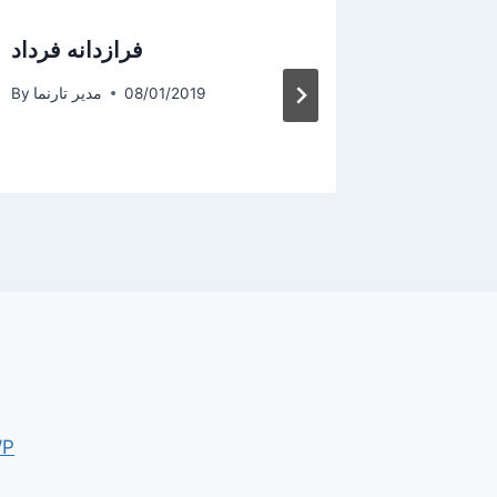
پیوتر و
فرازدانه فرداد
 محل شما
08/01/2019
مدیر تارنما
By
یر تارنما
By
WP