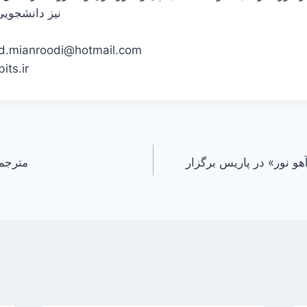
نیز دانشجوی
d.mianroodi@hotmail.com
its.ir
 نور» در پاریس برگزار
مترجم