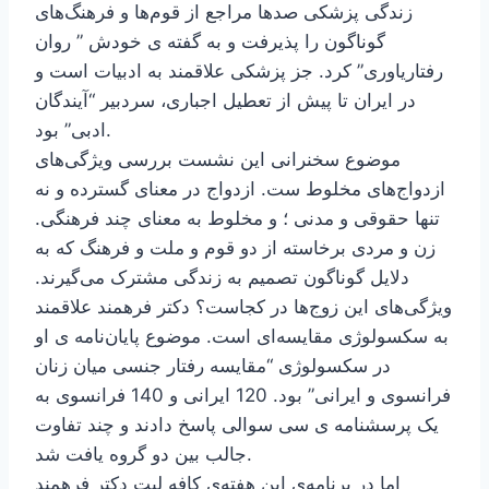
زندگی پزشکی صدها مراجع از قوم‌ها و فرهنگ‌های
گوناگون را پذیرفت و به گفته ی خودش ” روان
رفتار‌یاوری” کرد. جز پزشکی علاقمند به ادبیات است و
در ایران تا پیش از تعطیل اجباری، سردبیر “آیندگان
ادبی” بود.
موضوع سخنرانی این نشست بررسی ویژگی‌های
ازدواج‌های مخلوط ست. ازدواج در معنای گسترده و نه
تنها حقوقی و مدنی ؛ و مخلوط به معنای چند فرهنگی.
زن و مردی برخاسته از دو قوم و ملت و فرهنگ که به
دلایل گوناگون تصمیم به زندگی مشترک می‌گیرند.
ویژگی‌های این زوج‌ها در کجاست؟ دکتر فرهمند علاقمند
به سکسولوژی مقایسه‌ای است. موضوع پایان‌نامه ی او
در سکسولوژی “مقایسه رفتار جنسی میان زنان
فرانسوی و ایرانی” بود. 120 ایرانی و 140 فرانسوی به
یک پرسشنامه ی سی سوالی پاسخ دادند و چند تفاوت
جالب بین دو گروه یافت شد.
اما در برنامه‌ی این هفته‌ی کافه لیت دکتر فرهمند