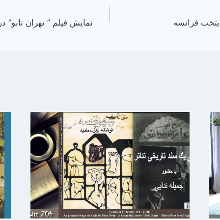
ایتخت فرانسه
نمایش فیلم ” تهران تابو” د