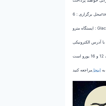
6ru
ترو : Glacière
به
اینجا