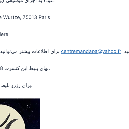
عود) به اجرای موسیقی ایرانی خواهند پرداخت.
محل برگزاری : e Wurtze, 75013 Paris
ایستگاه م
centremandapa@yahoo.fr
برای اطلاعات بیشتر می‌توانید با آدرس الکترونیکی
بهای بلیط این کنسرت 8، 12 و 16 یورو است.
مراجعه کنید.
برای رزرو بلیط 