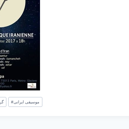
موسیقی ایرانی
#
گر