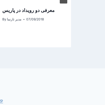
سی احمد
معرفی دو رویداد در پاریس
ر پاریس
07/09/2018
مدیر تارنما
By
یر تارنما
By
WP