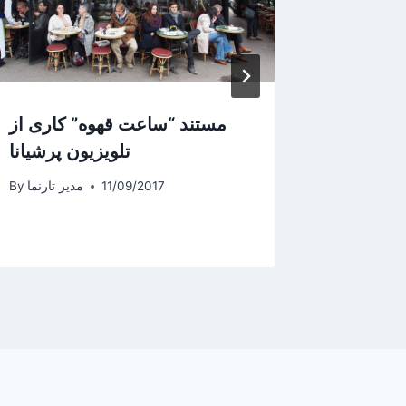
ا با بازی
مستند “ساعت قهوه” کاری از
 شهرهای
تلویزیون پرشیانا
 فرانسه
11/09/2017
مدیر تارنما
By
یر تارنما
By