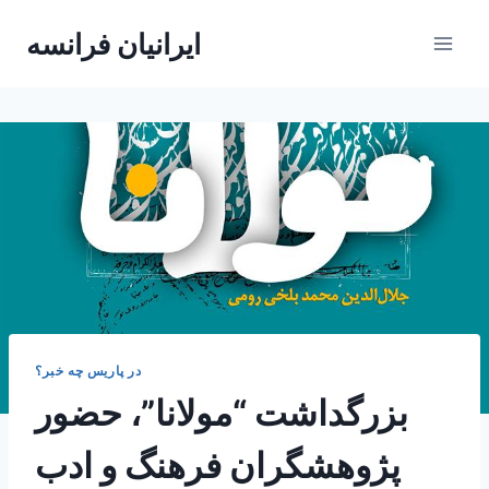
Skip
ایرانیان فرانسه
to
content
در پاریس چه خبر؟
بزرگداشت “مولانا”، حضور
پژوهشگران فرهنگ و ادب