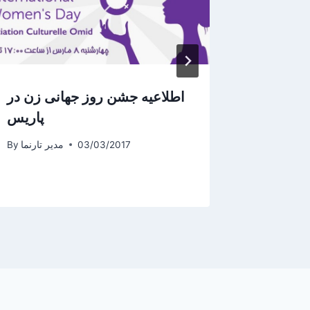
و یک شب
اطلاعیه جشن روز جهانی زن در
 فرانسه
پاریس
یر تارنما
By
03/03/2017
مدیر تارنما
By