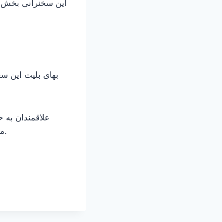
این سخنرانی بخش ها
تماس بگیرند و یا با ایمیل conferences@maisondesorientalistes.com مکاتبه کنند.