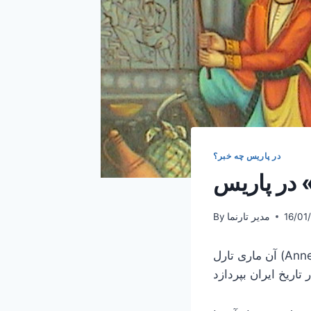
در پاریس چه خبر؟
 در پاریس
16/01
مدیر تارنما
By
آن ماری تارل (Anne-Marie Terel)، متخصص هنرهای شرقی، قرار است در یک جلسه سخنرانی به