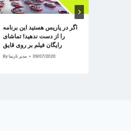
ست‌ها و
اگر در پاریس هستید این برنامه
لا انوار
را از دست ندهید! تماشای
رایگان فیلم بر روی قایق
یر تارنما
By
09/07/2020
مدیر تارنما
By