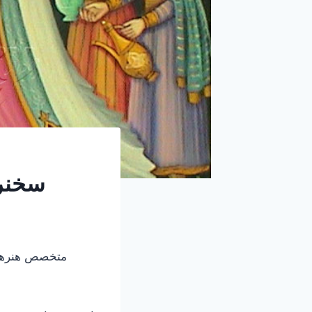
سخنرا