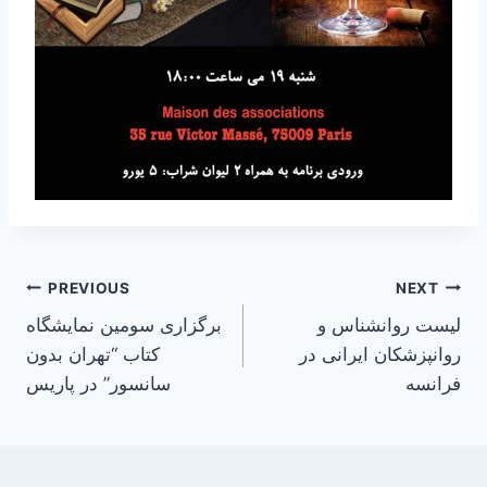
Post
PREVIOUS
NEXT
لیست روانشناس و
برگزاری سومین نمایشگاه
navigation
روانپزشکان ایرانی در
کتاب “تهران بدون
فرانسه
سانسور” در پاریس