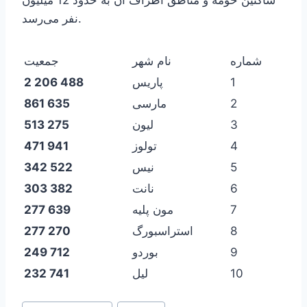
ساکنین حومه و مناطق اطراف آن به حدود 12 میلیون
نفر می‌رسد.
شماره
نام شهر
جمعیت
1
پاریس
2 206 488
2
مارسی
861 635
3
لیون
513 275
4
تولوز
471 941
5
نیس
342 522
6
نانت
303 382
7
مون پلیه
277 639
8
استراسبورگ
277 270
9
بوردو
249 712
10
لیل
232 741
Post