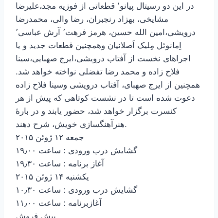
در این دو رسیتال پیانو٬ قطعاتی از فوزیه مجد،علیرضا
مشایخی، بهزاد رنجبران، رضا والی، محمدرضا
درویشی،امین الله حسین، هرمز فرهت٬ آرش عباسی٬
اِمانوئل مِلیک اَصلانیان وهمچنین قطعات جدید و یا
اجراهای نخست از آفتاب درویشی،ایرج صهبایی،سینا
فلاح زاده و محمد رضا تفضلی نواخته خواهد شد.
همچنین از ایرج صهبای، آفتاب درویشی وسینا فلاح زاده
دعوت شده است تا در نشست کوتاهی که پیش از هر
کنسرت برگزار خواهد شد، حضور یابند و در بارهٔ
هنرآهنگسازی خویش، شرح دهند.
جمعه ۱۲ ژوئن ۲۰۱۵
گشایش درب ورودی : ساعت ۱۹٫۰۰
آغاز برنامه : ساعت ۱۹٫۳۰
یکشنبه ۱۴ ژوئن ۲۰۱۵
گشایش درب ورودی : ساعت ۱۰٫۳۰
آغازبرنامه : ساعت ۱۱٫۰۰
پیش فروش