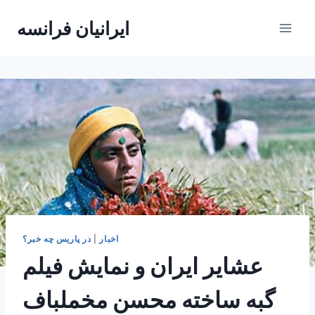
Skip
ایرانیان فرانسه
to
content
اخبار
|
در پاریس چه خبر؟
عشایر ایران و نمایش فیلم
گبه ساخته محسن مخملباف