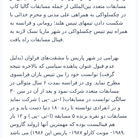
مسابقات متعدد بین‌المللی از جمله مسابقات گالیا کاپ
در چکسلواکی به همراهی علی مدنی و محرم خدائی با
شکست دادن تیمهای تنیس هلند؛ رومانی و فرانسه به
همراه تیم تنیس چکسلواکی در شهر ماریا نسک لازنه به
فینال مسابقات راه یافت.
بهرامی در شهر پاریس با مشقت‌های فراوان (بدلیل
عدم قبول عنوان پناهنده سیاسی که بالاخره نتیجه
گرفت) توانست خود را بین تنیس بازان فرانسوی
مطرح نماید. وی در فرانسه بمدت ۶ سال متوالی در
مسابقات متعدد شرکت نمود و بعد از آن در سن ۳۰
سالگی توانست در مسابقات( ا-تی -پی ) شرکت نماید
و در انفرادی توانسته تا رده ۱۸۰ دنیا دست یابد و در
مسابقات دو نفره برنده ۵ مسابقه (ا-تی -پی ) و ۱۲ بار
هم فینالیست بوده که مهمترین آنها (رولند گاروس
۱۹۸۹- مونت کارلو ۱۹۸۷- پاریس اپن ۱۹۸۶) می باشد.