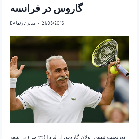
گاروس در فرانسه
21/05/2016
مدیر تارنما
By
تورنمنت تنیس رولان گاروس از فردا (۲۲ می) در شهر