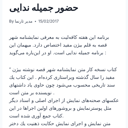
حضور جمیله ندایی
15/02/2017
مدیر تارنما
By
برنامه این هفته کافه‌لیت به معرفی نمایشنامه شهر
قصه به قلم بیژن مفید اختصاص دارد. میهمان این
برنامه جمیله ندایی است. او در این‌باره می‌گوید :
” كتاب نسخه كار متن نمايشنامه شهر قصه نوشته بيژن
مفيد را سال گذشته ويراستارى كرده‌ام . اين كتاب يك
سند تاريخى محسوب مي‌شود چون حاوى ياد داشتهاى
نويسنده بر متن است .
عكسهاى صحنه‌هاى نمايش از اجراى اصلى و اسناد ديگر
مثل پوسترنمايش و بروشورهاى اولين اجراها در اين
كتاب جمع آورى شده است.
متن نمايش و اجراى نمايش حكايت ذهنيت يك دختر