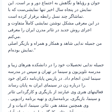
جوان و رؤياها و نگاهش به اجتماع دور و بر است. اين
نمايش در پنجاه سال اخير تنها نمايشى‌ست كه با
تماشاگر چند نسل رابطه برقرار كرده است.
در اين معرفى مشكل نوشتن نمايشى کاملاً متفاوت و
اجراى روش جديد در تئاتر مدرن ايران را معرفى
مي‌كنم.
من جميله ندايى شاهد و همكار و همراه و بازيگر اصلى
نمايش بوده‌ام.”
جمیله ندایی تحصیلات خود را در دانشکده هنرهای زیبا و
مدرسه تلویزیون و سینما در تهران و سپس در مدرسه
سینما لندن انجام داد. در پاریس پایان‌نامه دکترای خود
را درباره زن در سینمای ایران به پایان رساند.
فعالیتهای هنری وی عبارتند از بازیگری و کارگردانی تئاتر
و سینما، بازیگری، برنامه‌سازی و تهیه برنامه رادیویی .
وی همچنین منتقد هنر، تئاتر، سینما، ادبیات و از