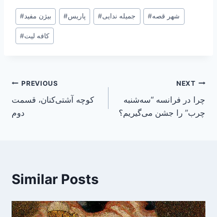
Post
شهر قصه
#
جمیله ندایی
#
پاریس
#
بیژن مفید
#
Tags:
کافه لیت
#
Post
PREVIOUS
NEXT
چرا در فرانسه “سه‌شنبه
کوچه آشتی‌کنان، قسمت
navigation
چرب” را جشن می‌گیریم؟
دوم
Similar Posts