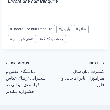
Encore une nuit tranquille
Post
شاعر
#
پاریس
#
Encore une nuit tranquille
#
Tags:
ملاقات و گفتگو
#
کاظم شهریاری
#
Post
PREVIOUS
NEXT
کنسرت پایان سال
نمایشگاه عکس و
navigation
هنرآموزان نادر آقاخانی و
سخنرانی “رضا”، عکاس
فلور
فرانسوی-ایرانی در
جشنواره سلیدیز