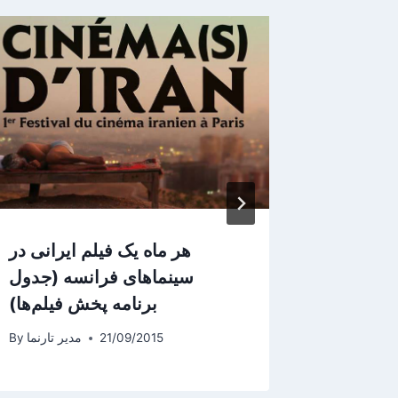
سین دولت
هر ماه یک فیلم ایرانی در
 نویسنده
سینماهای فرانسه (جدول
برنامه پخش فیلم‌ها)
یر تارنما
By
21/09/2015
مدیر تارنما
By