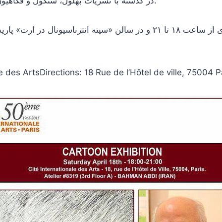
در گذشته با نشریات بهلول، شنگول و فکاهیون نیز همکاری داشت.
e des ArtsDirections: 18 Rue de l’Hôtel de ville, 75004 P