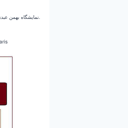
نمایشگاه بهمن عبدی از ساعت ۱۸ تا ۲۱ و در سالن «سیته انترناسیونال دز ارت» پاریس خواهد خواهد بود.
aris