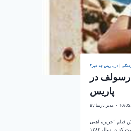
هنگی
|
در پاریس چه خبر؟
 رسولف در
پاریس
10/02
مدیر تارنما
By
“(با عنوان فرانسوی La vie sur l’eau) به کارگردانی
محمد رسولف در پاریس برگزار می‌شود. این فیلم دومین فیلم محمد رسول اف است که در سال ١٣٨٢