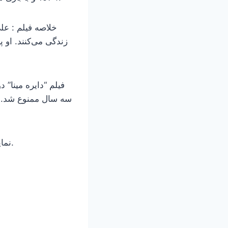
خلاصه فیلم : علی
زندگی می‌کنند. او پ
فیلم “دایره مینا
نمایش این فیلم روز شنبه 20 می ساعت 11:00 در سینما نوول اودئون پاریس خواهد بود.