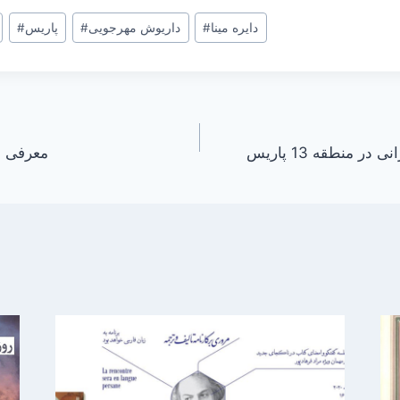
دایره مینا
#
داریوش مهرجویی
#
پاریس
#
 منطقه 13 پاریس
معرفی ج