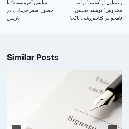
رونمایی از کتاب “دراب
نمایش “فروشنده” با
navigation
مخدوش” نوشته محسن
حضور اصغر فرهادی در
نامجو در کتابفروشی ناکجا
پاریس
Similar Posts