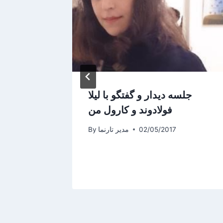
جلسه دیدار و گفتگو با لیلا
فستي
فولادوند و کارول من
م
02/05/2017
مدیر تارنما
By