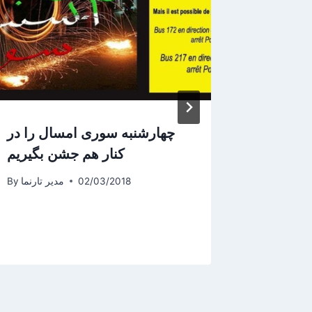
“هزار و یک شب ادبیات” در
چهارشنبه سوری امسال را در
ی و پخش
کنار هم جشن بگیریم
د سعدی
02/03/2018
مدیر تارنما
By
یر تارنما
By