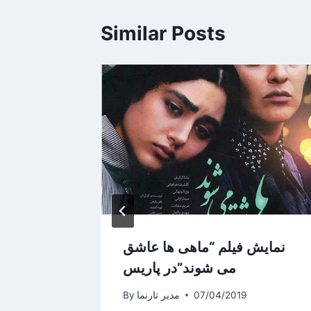
Similar Posts
نمایش فیلم “ماهی ها عاشق
معرفی س
می شوند”در پاریس
07/04/2019
مدیر تارنما
By