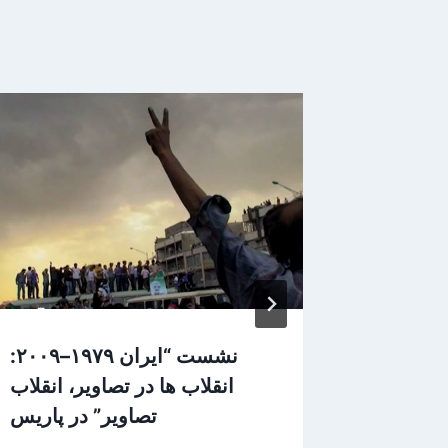
؛ پنجم و
نشست “ایران ۱۹۷۹–۲۰۰۹:
ر پاریس
انقلاب ها در تصاویر، انقلاب
تصاویر” در پاریس
یر تارنما
By