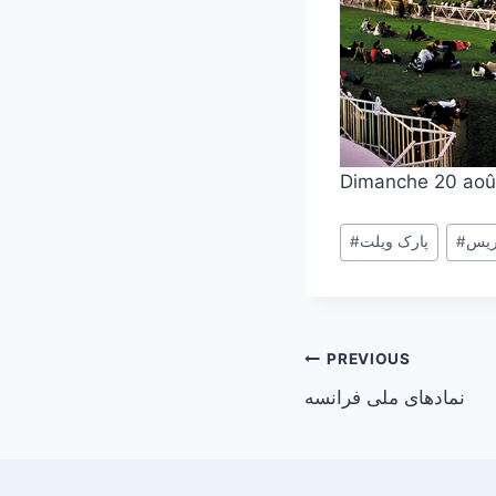
Dimanche 20 aoû
Post
ریس
#
پارک ویلت
#
Tags:
Post
PREVIOUS
نمادهای ملی فرانسه
navigation