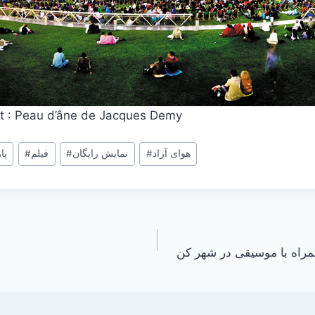
t : Peau d’âne de Jacques Demy
هوای آزاد
#
نمایش رایگان
#
فیلم
#
پا
مراه با موسیقی در شهر کن