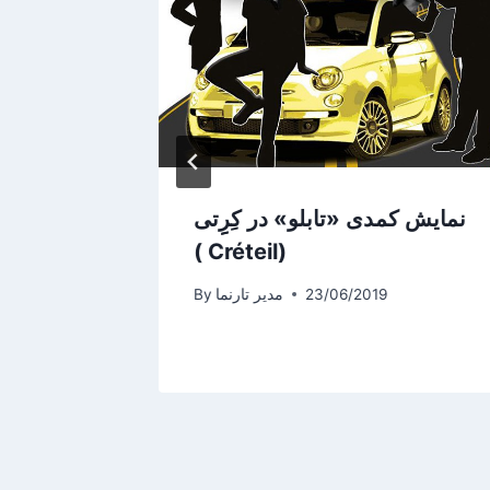
نمایش کمدی «تابلو» در کِرِِتی
سخن
( Créteil)
ژئوپول
بین‌المل
23/06/2019
مدیر تارنما
By