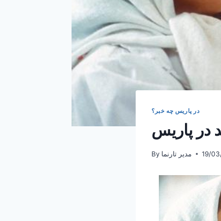
در پاریس چه خبر؟
 در پاریس
19/03
مدیر تارنما
By