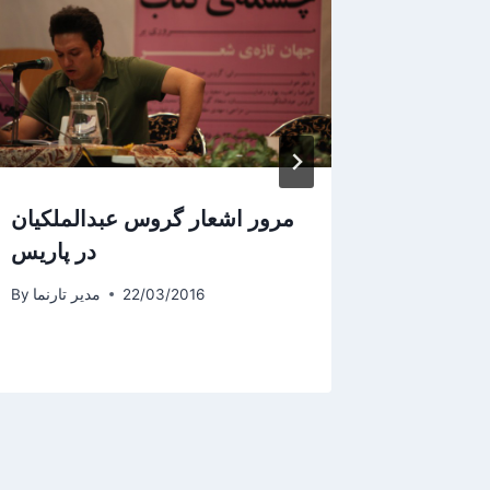
ارسی در
مرور اشعار گروس عبدالملکیان
پاریس
در پاریس
یر تارنما
By
22/03/2016
مدیر تارنما
By