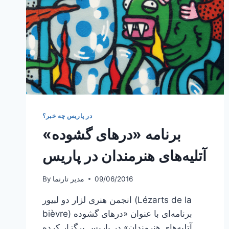
در پاریس چه خبر؟
برنامه «درهای گشوده»
آتلیه‌های هنرمندان در پاریس
09/06/2016
مدیر تارنما
By
انجمن هنری لزار دو لبیور (Lézarts de la
bièvre) برنامه‌ای با عنوان «درهای گشوده
آتلیه‌های هنرمندان» در پاریس برگزار کرده