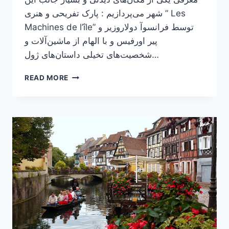
شهر می‌پردازیم : پارک تفریحی و هنری ” Les
Machines de l’île” توسط فرانسوآ دولاروزیر و
پیر اورفیس و با الهام از ماشین‌آلات و
شخصیت‌های تخیلی داستان‌های ژول…
معرفی
READ MORE
یک
پارک
جالب
و
دیدنی
در
شهر
نانت