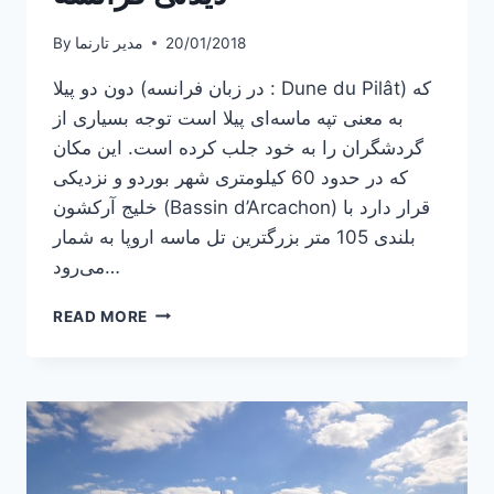
20/01/2018
مدیر تارنما
By
دون دو پیلا (در زبان فرانسه : Dune du Pilât) که
به معنی تپه ماسه‌ای پیلا است توجه بسیاری از
گردشگران را به خود جلب کرده است. این مکان
که در حدود 60 کیلومتری شهر بوردو و نزدیکی
خلیج آرکشون (Bassin d’Arcachon) قرار دارد با
بلندی 105 متر بزرگترین تل ماسه اروپا به شمار
می‌رود…
دون
READ MORE
دو
پیلا،
یکی
از
مکان‌های
دیدنی
فرانسه