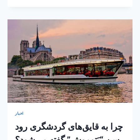
اختصاصی
از
بنای
تاریخی
پانتئون
در
پاریس
اخبار
چرا به قایق‌های گردشگری رود
سن “بَتوموش” گفته می‌شود؟