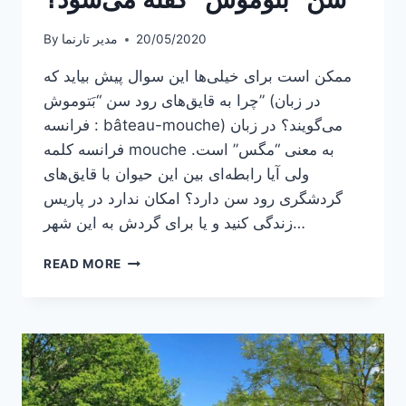
20/05/2020
مدیر تارنما
By
ممکن است برای خیلی‌ها این سوال پیش بیاید که
چرا به قایق‌های رود سن “بَتوموش” (در زبان
فرانسه : bâteau-mouche) می‌گویند؟ در زبان
فرانسه کلمه mouche به معنی “مگس” است.
ولی آیا رابطه‌ای بین این حیوان با قایق‌های
گردشگری رود سن دارد؟ امکان ندارد در پاریس
زندگی کنید و یا برای گردش به این شهر…
چرا
READ MORE
به
قایق‌های
گردشگری
رود
سن
“بَتوموش”
گفته