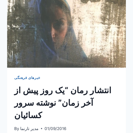
و
طرز
تهیه
راتاتوی
(غذای
فرانسوی)
خبرهای فرهنگی
انتشار رمان “یک روز پیش از
آخر زمان” نوشته سرور
کسائیان
01/09/2016
مدیر تارنما
By