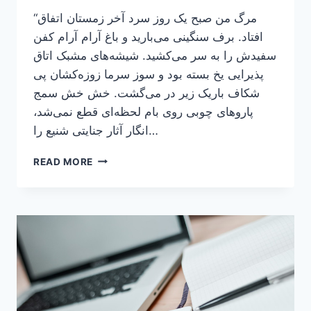
“مرگ من صبح یک روز سرد آخر زمستان اتفاق
افتاد. برف سنگینی می‌بارید و باغ آرام آرام کفن
سفیدش را به سر می‌کشید. شیشه‌های مشبک اتاق
پذیرایی یخ بسته بود و سوز سرما زوزه‌کشان پی
شکاف باریک زیر در می‌گشت. خش خش سمج
پاروهای چوبی روی بام لحظه‌ای قطع نمی‌شد،
انگار آثار جنایتی شنیع را…
انتشار
READ MORE
رمان
“یک
روز
پیش
از
آخر
زمان”
نوشته
سرور
کسائیان