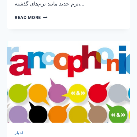
ترم جدید مانند ترم‌های گذشته،…
ثبت
READ MORE
نام
دوره
جدید
کلاس‌های
ارزان
زبان
فرانسه
در
پاریس
اخبار