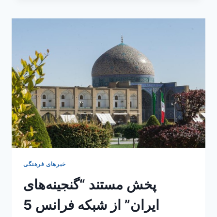
سعیدی”
در
سینما
لوملیس
پاریس
خبرهای فرهنگی
پخش مستند “گنجینه‌های
ایران” از شبکه فرانس 5