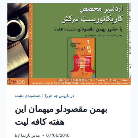
شبنم
طلوعی،
هنرمند
ایرانی،
در
کافه
لیت
در پاریس چه خبر؟
|
دسته‌بندی نشده
بهمن مقصودلو میهمان این
هفته کافه لیت
07/06/2016
مدیر تارنما
By