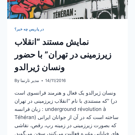
در پاریس چه خبر؟
نمایش مستند “انقلاب
زیرزمینی در تهران” با حضور
ونسان ژیرالدو
14/11/2016
مدیر تارنما
By
ونسان ژیرالدو یک فعال و هنرمند فرانسوی است
که مستندی با نام “انقلاب زیرزمینی در تهران” (در
زبان فرانسه : underground révolution à
Téhéran) ساخته است که در آن از جوانان ایرانی
که بصورت زیرزمینی در زمینه رپ، رقص، نقاشی
های خیابانی وغیره فعالیت می‌کنند، سخن می‌گوید.