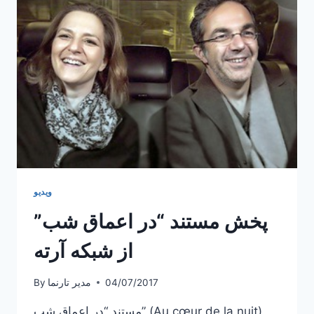
ساخته
مهرداد
اسکویی
در
سینماهای
فرانسه
ویدیو
پخش مستند “در اعماق شب”
از شبکه آرته
04/07/2017
مدیر تارنما
By
مستند “در اعماق شب” (Au cœur de la nuit)