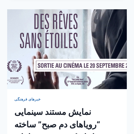
متروی
پاریس
به
زبان
فارسی
خبرهای فرهنگی
نمایش مستند سینمایی
“رویاهای دم صبح” ساخته