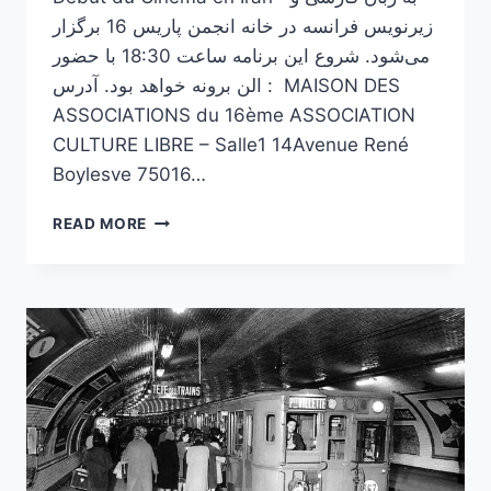
زیرنویس فرانسه در خانه انجمن پاریس 16 برگزار
می‌شود. شروع این برنامه ساعت 18:30 با حضور
الن برونه خواهد بود. آدرس : MAISON DES
ASSOCIATIONS du 16ème ASSOCIATION
CULTURE LIBRE – Salle1 14Avenue René
Boylesve 75016…
نمایش
READ MORE
فیلم
مستند
“آغاز
سینمای
ایران”
به
کارگردانی
فرخ
مجیدی
و
با