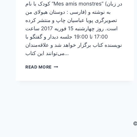
کودک با نام “Mes amis monstres” (در زبان
فارسی : دوستان هیولای من) به نوشته و
تصویرگری پویا عباسیان چاپ و منتشر کرده
است. روز چهارشنبه 15 فوریه 2017 ساعت
17:00 تا 19:00 جلسه دیدار و گفتگو با
نویسنده کتاب برگزار خواهد شد و علاقه‌مندان
می‌توانند این کتاب…
جلسه
READ MORE
ملاقات
و
امضا
کتاب
کودک
“دوستان
هیولای
من”
نوشته
پویا
عباسیان